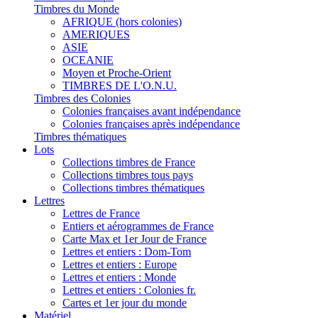
Timbres du Monde
AFRIQUE (hors colonies)
AMERIQUES
ASIE
OCEANIE
Moyen et Proche-Orient
TIMBRES DE L'O.N.U.
Timbres des Colonies
Colonies françaises avant indépendance
Colonies françaises après indépendance
Timbres thématiques
Lots
Collections timbres de France
Collections timbres tous pays
Collections timbres thématiques
Lettres
Lettres de France
Entiers et aérogrammes de France
Carte Max et 1er Jour de France
Lettres et entiers : Dom-Tom
Lettres et entiers : Europe
Lettres et entiers : Monde
Lettres et entiers : Colonies fr.
Cartes et 1er jour du monde
Matériel