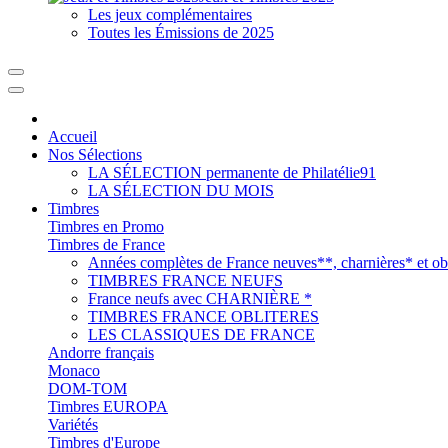
Les jeux complémentaires
Toutes les Émissions de 2025
Accueil
Nos Sélections
LA SÉLECTION permanente de Philatélie91
LA SÉLECTION DU MOIS
Timbres
Timbres en Promo
Timbres de France
Années complètes de France neuves**, charnières* et obl
TIMBRES FRANCE NEUFS
France neufs avec CHARNIÈRE *
TIMBRES FRANCE OBLITERES
LES CLASSIQUES DE FRANCE
Andorre français
Monaco
DOM-TOM
Timbres EUROPA
Variétés
Timbres d'Europe