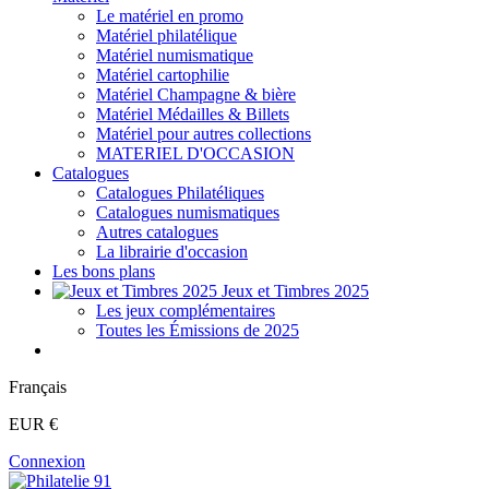
Le matériel en promo
Matériel philatélique
Matériel numismatique
Matériel cartophilie
Matériel Champagne & bière
Matériel Médailles & Billets
Matériel pour autres collections
MATERIEL D'OCCASION
Catalogues
Catalogues Philatéliques
Catalogues numismatiques
Autres catalogues
La librairie d'occasion
Les bons plans
Jeux et Timbres 2025
Les jeux complémentaires
Toutes les Émissions de 2025
Français
EUR €
Connexion