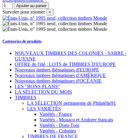
LES "BONS PLANS"
LA SÉLECTION DU MOIS
TIMBRES
LA SÉLECTION permanente de Philatélie91
LES VARIÉTÉS
Variétés - France
Variétés - Monaco et Andorre français
Variétés - Dom-Tom
Variétés - Colonies
TIMBRES DE FRANCE
TIMBRES FRANCE NEUFS
Années complètes de France neuves**,
charnières* et oblitérées
1900 à 1929
1930 à 1939
1940 à 1949
1950 à 1959
1960 à 1969
1970 à 1979
1980 à 1989
1990 à 1999
2000 à 2012
Toutes les émissions de 2014 à 2026
Émissions de 2026
Toutes les Émissions de 2025