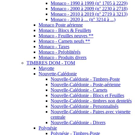
Nouvelle-Calédonie - Poste-aérienne
Nouvelle-Calédonie - Carnets
Nouvelle-Calédonie - Blocs et Feuilles
Nouvelle-Calédonie - timbres non dentelés
Nouvelle-Calédonie - Personnalisés
Nouvelle-Calédonie - Paires avec vignette
centrale
Nouvelle-Calédonie - Divers
Polynésie
Polynésie - Timbres-Poste
Polynésie - Poste Aérienne
Polynésie - Paires avec vignette
Polynésie - Blocs et feuillets
Polynésie - Carnets
Polynésie - Timbres de Service
Polynésie - Timbres-taxe et divers
Saint-Pierre et Miquelon
SPM - Années complètes
SPM - Timbres-Poste
SPM - Poste Aérienne
SPM - Blocs et Feuillets
SPM - Carnets
SPM - Timbres-taxe, lettres et divers
SPM - Épreuves de luxe
T.A.A.F.