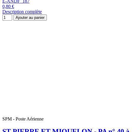
SPM - Poste Aérienne
ST PIERRE ET MIQUELON - PA n° 40 à
41 ** - Jeux Olympiques d'hiver de
Grenoble
E-SPM-PA 40/41
11,50 €
Description complète
Ajouter au panier