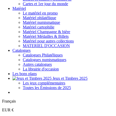
Cartes et 1er jour du monde
Matériel
Le matériel en promo
Matériel philatélique
Matériel numismatique
Matériel cartophilie
Matériel Champagne & bière
Matériel Médailles & Billets
Matériel pour autres collections
MATERIEL D'OCCASION
Catalogues
Catalogues Philatéliques
Catalogues numismatiques
Autres catalogues
La librairie d'occasion
Les bons plans
Jeux et Timbres 2025
Les jeux complémentaires
Toutes les Émissions de 2025
Français
EUR €