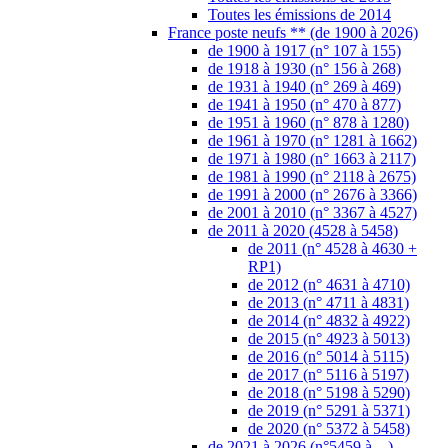
de 2012 (n° 4631 à 4710)
de 2013 (n° 4711 à 4831)
de 2014 (n° 4832 à 4922)
de 2015 (n° 4923 à 5013)
de 2016 (n° 5014 à 5115)
de 2017 (n° 5116 à 5197)
de 2018 (n° 5198 à 5290)
de 2019 (n° 5291 à 5371)
de 2020 (n° 5372 à 5458)
de 2021 à 2026 (n°5459 à ...)
Affiches **
NFTimbres (Crypto-timbres)
Autoadhésifs **
Timbres autoadhésifs **
adh 1990-1999 (n°1-26)
adh 2000-2009 (n°27-385)
adh 2010 (n°386-509)
adh 2011 (n° 510-647)
adh 2012 (n°648-774)
adh 2013 (n° 775-926)
adh 2014 (n°927-1069)
adh 2015 ( n°1070-1213)
adh 2016 ( n°1214-1359)
adh 2017 ( n°1360-1501)
adh 2018 (1502-1655)