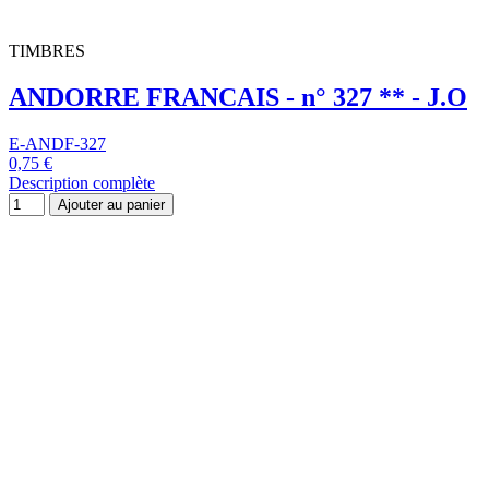
SPM - Timbres-Poste
ST PIERRE et MIQUELON - n° 487 ** -
Jeux Olympiques d'hiver, à Calgary
(Canada)
E-SPM-487
1,25 €
Description complète