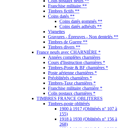
Timbres-Taxe charnières *
Franchise militaire charnière *
Colis postaux charnières *
TIMBRES FRANCE OBLITERES
Timbres-poste oblitérés
1900 à 1917 (Oblitérés n° 107 à
155)
1918 à 1930 (Oblitérés n° 156 à
268)
1931 à 1940 (Oblitérés n° 269 à
469)
1941 à 1950 (Oblitérés n° 470 à
877)
1951 à 1960 (Oblitérés n° 878 à
1280)
1961 à 1970 (Oblitérés n° 1281 à
1662)
1971 à 1980 (Oblitérés n° 1663 à
2117)
1981 à 1990 (Oblitérés n° 2118 à
2675)
1991 à 2000 (Oblitérés n° 2676 à
3366)
2001 à 2010 (Oblitérés n° 3367 à