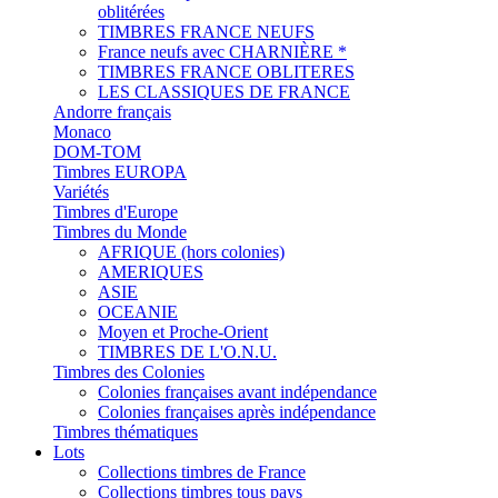
oblitérées
TIMBRES FRANCE NEUFS
France neufs avec CHARNIÈRE *
TIMBRES FRANCE OBLITERES
LES CLASSIQUES DE FRANCE
Andorre français
Monaco
DOM-TOM
Timbres EUROPA
Variétés
Timbres d'Europe
Timbres du Monde
AFRIQUE (hors colonies)
AMERIQUES
ASIE
OCEANIE
Moyen et Proche-Orient
TIMBRES DE L'O.N.U.
Timbres des Colonies
Colonies françaises avant indépendance
Colonies françaises après indépendance
Timbres thématiques
Lots
Collections timbres de France
Collections timbres tous pays