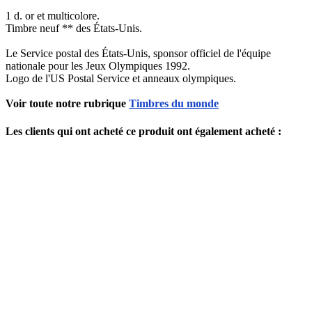
1 d. or et multicolore.
Timbre neuf ** des États-Unis.
Le Service postal des États-Unis, sponsor officiel de l'équipe
nationale pour les Jeux Olympiques 1992.
Logo de l'US Postal Service et anneaux olympiques.
Voir toute notre rubrique
Timbres du monde
Les clients qui ont acheté ce produit ont également acheté :
Wallis & Futuna - Timbres-Poste
WALLIS ET FUTUNA - n° 425 ** - J-O
d'hiver 1992
E-Wallis_425
1,95 €
Description complète
Ajouter au panier