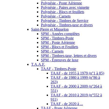
TAAF - Timbres-Poste
TAAF - de 1955 à 1979 (n°1 à 85)
TAAF - de 1980 à 1999 (n°86 à
263)
TAAF - de 2000 à 2009 (n°264 à
551)
TAAF - de 2010 à 2019 (n°552 à
911)
TAAF - de 2020 à ...
TAAF - Poste Aérienne
TAAF - Paires avec vignette centrale
TAAF - Blocs et Blocs-souvenirs
TAAF - Carnets de voyage
TAAF - Années complètes
TAAF - Lettres
T.A.A.F. - Divers
Wallis et Futuna
Wallis & Futuna - Timbres-Poste
Wallis & Futuna - Poste Aérienne
Wallis & Futuna - Blocs et Feuilles
Wallis et Futuna - Paires avec vignette
centrale
Wallis & Futuna - Épreuves de luxe
TIMBRES EUROPA
EUROPA - Années complètes