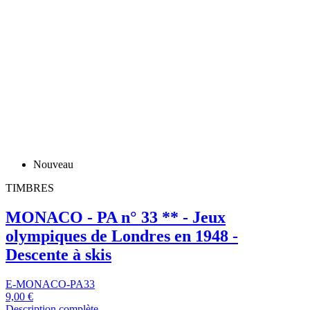
MONACO - PA n° 33 ** - Jeux
olympiques de Londres en 1948 -
Descente à skis
E-MONACO-PA33
9,00 €
Description complète
Ajouter au panier
Survoler pour zoomer
×
Catégories de produits
NOUVEAUX TIMBRES DES COLONIES - SARRE -
GUYANE
OFFRE de l'été : LOTS de TIMBRES D'EUROPE
Nouveaux timbres thématiques d'EUROPE
Nouveaux timbres thématiques d'AMÉRIQUE
Nouveaux timbres thématiques d'OCÉANIE