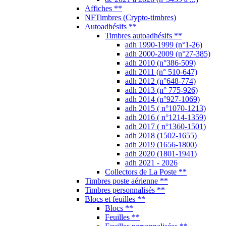
adh 2019 (1656-1800)
adh 2020 (1801-1941)
adh 2021 - 2026
Collectors de La Poste **
Timbres poste aérienne **
Timbres personnalisés **
Blocs et feuilles **
Blocs **
Feuilles **
Feuilles personnalisées **
Feuilles poste aérienne **
Feuilles entières **
Trésors et Patrimoines **
Blocs souvenirs **
Carnets **
Carnets Commémoratifs **
Numérotation "timbres-poste"
Numérotation "adhésifs"
Timbres pour naissances
Carnets usage courant **
Carnets modernes **
Carnets anciens **
Carnets composition variable **
Carnets Croix-Rouge **
Carnets Fête du Timbre **