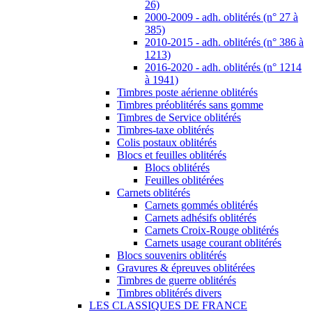
Carnets oblitérés
Carnets gommés oblitérés
Carnets adhésifs oblitérés
Carnets Croix-Rouge oblitérés
Carnets usage courant oblitérés
Blocs souvenirs oblitérés
Gravures & épreuves oblitérées
Timbres de guerre oblitérés
Timbres oblitérés divers
LES CLASSIQUES DE FRANCE
ANDORRE FRANCAIS
Andorre années complètes
Andorre neuf **
- de 1931 à 1946 (n° 1 à n° 118)
- de 1947 à 1969 (n° 119 à 200)
- de 1970 à 1981 (n° 201 à 299)
- de 1982 à 1990 (n° 300 à 399)
- de 1991 à 1998 (n° 400 à 511)
- de 1999 à 2010 (n° 512 à 703)
- de 2011 à ... (n° 704 à ...)
Andorre charnière *
Andorre - Poste Aérienne
Andorre - Blocs neuf**
Andorre - Carnets neuf**
Andorre - Timbres-taxe