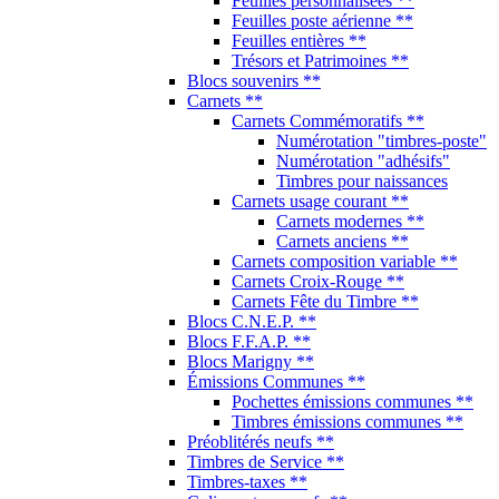
Blocs C.N.E.P. **
Blocs F.F.A.P. **
Blocs Marigny **
Émissions Communes **
Pochettes émissions communes **
Timbres émissions communes **
Préoblitérés neufs **
Timbres de Service **
Timbres-taxes **
Colis postaux neufs **
Franchise militaire **
Timbres fictifs **
Coins datés **
Coins datés gommés **
Coins datés adhésifs **
Vignettes
Gravures - Épreuves - Non dentelés **
Timbres de Guerre **
Timbres divers **
France neufs avec CHARNIÈRE *
Années complètes charnières
Cours d'Instruction charnières *
Timbres-Poste & BF charnières *
Poste aérienne charnières *
Préoblitérés charnières *