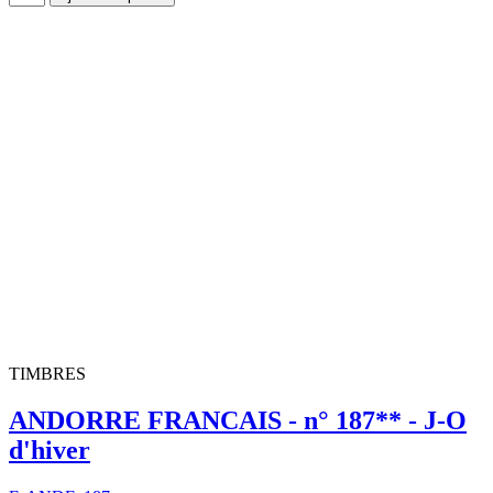
TIMBRES
ANDORRE FRANCAIS - n° 187** - J-O
d'hiver
E-ANDF_187
0,80 €
Description complète
Ajouter au panier