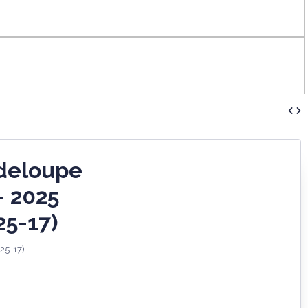
adeloupe
- 2025
5-17)
25-17)