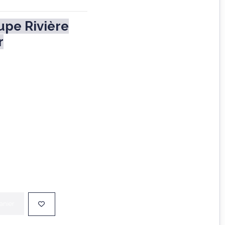
upe Rivière
r
anier