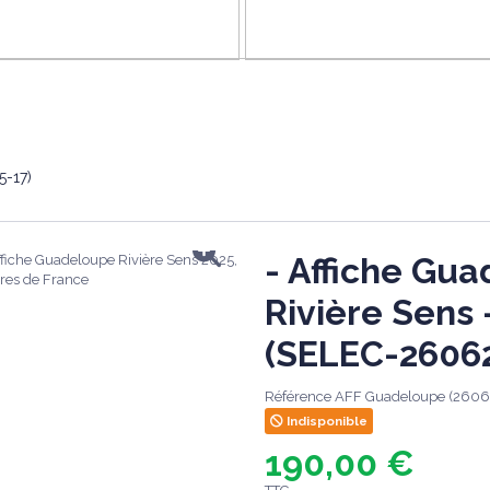
5-17)
- Affiche Gu
Rivière Sens 
(SELEC-26062
Référence
AFF Guadeloupe (2606
Indisponible
190,00 €