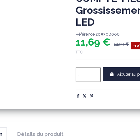
Grossissemen
LED
Référence
26#308008
11,69 €
12,99 €
-10
TTC
Ajouter au p
n
Détails du produit