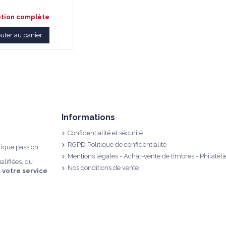
ption complète
outer au panier
Informations
Confidentialité et sécurité
RGPD Politique de confidentialité
tique passion.
Mentions légales - Achat-vente de timbres - Philatéli
alifiées, du
Nos conditions de vente
à votre service
.