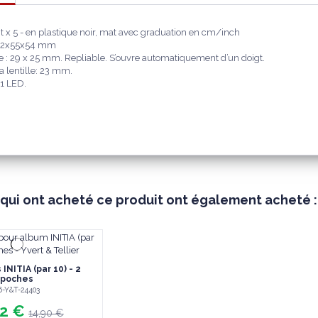
 x 5 - en plastique noir, mat avec graduation en cm/inch
42x55x54 mm
le : 29 x 25 mm. Repliable. S’ouvre automatiquement d’un doigt.
a lentille: 23 mm.
 1 LED.
 qui ont acheté ce produit ont également acheté :
INITIA (par 10) - 2
poches
6-Y&T-24403
92 €
14,90 €