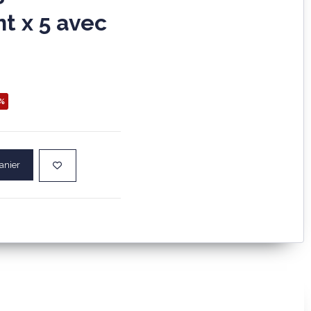
t x 5 avec
%
anier