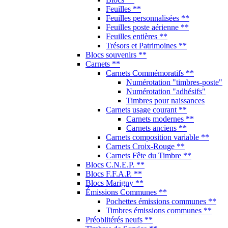
Feuilles **
Feuilles personnalisées **
Feuilles poste aérienne **
Feuilles entières **
Trésors et Patrimoines **
Blocs souvenirs **
Carnets **
Carnets Commémoratifs **
Numérotation "timbres-poste"
Numérotation "adhésifs"
Timbres pour naissances
Carnets usage courant **
Carnets modernes **
Carnets anciens **
Carnets composition variable **
Carnets Croix-Rouge **
Carnets Fête du Timbre **
Blocs C.N.E.P. **
Blocs F.F.A.P. **
Blocs Marigny **
Émissions Communes **
Pochettes émissions communes **
Timbres émissions communes **
Préoblitérés neufs **