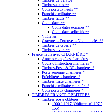
Timbres de Service **
Timbres-taxes **
Colis postaux neufs **
Franchise militaire **
Timbres fictifs **
Coins datés **
Coins datés gommés **
Coins datés adhésifs **
Vignettes
Gravures - Épreuves - Non dentelés **
Timbres de Guerre **
Timbres divers **
France neufs avec CHARNIÈRE *
Années complètes charnières
Cours d'Instruction charnières *
Timbres-Poste & BF charnières *
Poste aérienne charnières *
Préoblitérés charnières *
Timbres-Taxe charnières *
Franchise militaire charnière *
Colis postaux charnières *
TIMBRES FRANCE OBLITERES
Timbres-poste oblitérés
1900 à 1917 (Oblitérés n° 107 à
155)