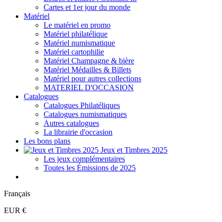
Cartes et 1er jour du monde
Matériel
Le matériel en promo
Matériel philatélique
Matériel numismatique
Matériel cartophilie
Matériel Champagne & bière
Matériel Médailles & Billets
Matériel pour autres collections
MATERIEL D'OCCASION
Catalogues
Catalogues Philatéliques
Catalogues numismatiques
Autres catalogues
La librairie d'occasion
Les bons plans
Jeux et Timbres 2025
Les jeux complémentaires
Toutes les Émissions de 2025
Français
EUR €