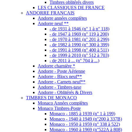
Timbres oblitérés divers
LES CLASSIQUES DE FRANCE
ANDORRE FRANCAIS
Andorre années complètes
Andorre neuf **
- de 1931 à 1946 (n° 1 à n° 118)
- de 1947 à 1969 (n° 119 à 200)
- de 1970 à 1981 (n° 201 à 299)
- de 1982 à 1990 (n° 300 à 399)
- de 1991 à 1998 (n° 400 à 511)
- de 1999 à 2010 (n° 512 à 703)
- de 2011 à ... (n° 704 à ...)
Andorre charnière *
Andorre - Poste Aérienne
Andorre - Blocs neuf**
Andorre - Carnets neuf**
Andorre - Timbres-taxe
Andorre - Oblitérés & Divers
TIMBRES DE MONACO
Monaco Années complètes
Monaco Timbres-Poste
Monaco - 1885 à 1939 (n° 1 à 199)
Monaco - 1940 à 1949 (n°200 à 337B)
Monaco - 1950 à 1959 (n° 338 à 522)
Monaco - 1960 à 1969 (n°522A à 808)