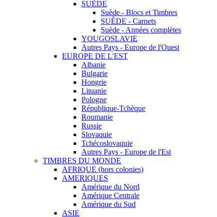
SUÈDE
Suède - Blocs et Timbres
SUÈDE - Carnets
Suède - Années complètes
YOUGOSLAVIE
Autres Pays - Europe de l'Ouest
EUROPE DE L'EST
Albanie
Bulgarie
Hongrie
Lituanie
Pologne
République-Tchèque
Roumanie
Russie
Slovaquie
Tchécoslovaquie
Autres Pays - Europe de l'Est
TIMBRES DU MONDE
AFRIQUE (hors colonies)
AMERIQUES
Amérique du Nord
Amérique Centrale
Amérique du Sud
ASIE