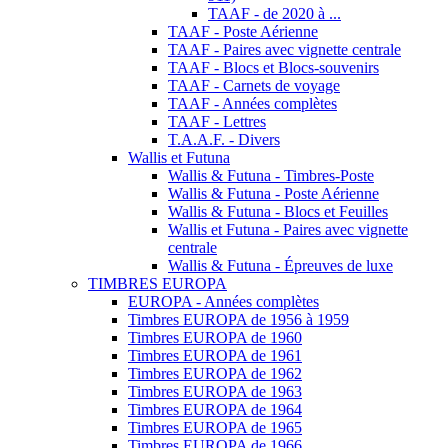
TAAF - de 2020 à ...
TAAF - Poste Aérienne
TAAF - Paires avec vignette centrale
TAAF - Blocs et Blocs-souvenirs
TAAF - Carnets de voyage
TAAF - Années complètes
TAAF - Lettres
T.A.A.F. - Divers
Wallis et Futuna
Wallis & Futuna - Timbres-Poste
Wallis & Futuna - Poste Aérienne
Wallis & Futuna - Blocs et Feuilles
Wallis et Futuna - Paires avec vignette
centrale
Wallis & Futuna - Épreuves de luxe
TIMBRES EUROPA
EUROPA - Années complètes
Timbres EUROPA de 1956 à 1959
Timbres EUROPA de 1960
Timbres EUROPA de 1961
Timbres EUROPA de 1962
Timbres EUROPA de 1963
Timbres EUROPA de 1964
Timbres EUROPA de 1965
Timbres EUROPA de 1966