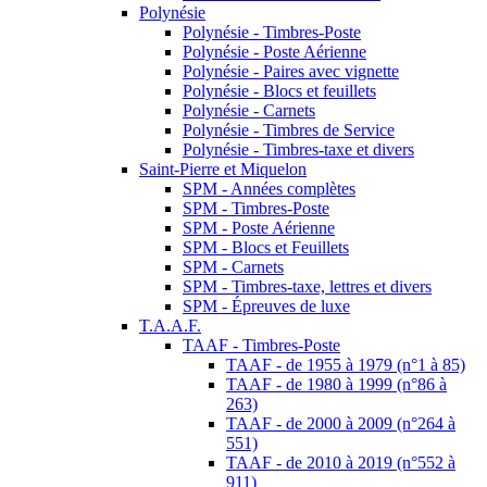
Polynésie
Polynésie - Timbres-Poste
Polynésie - Poste Aérienne
Polynésie - Paires avec vignette
Polynésie - Blocs et feuillets
Polynésie - Carnets
Polynésie - Timbres de Service
Polynésie - Timbres-taxe et divers
Saint-Pierre et Miquelon
SPM - Années complètes
SPM - Timbres-Poste
SPM - Poste Aérienne
SPM - Blocs et Feuillets
SPM - Carnets
SPM - Timbres-taxe, lettres et divers
SPM - Épreuves de luxe
T.A.A.F.
TAAF - Timbres-Poste
TAAF - de 1955 à 1979 (n°1 à 85)
TAAF - de 1980 à 1999 (n°86 à
263)
TAAF - de 2000 à 2009 (n°264 à
551)
TAAF - de 2010 à 2019 (n°552 à
911)