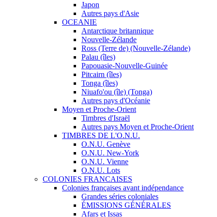
Japon
Autres pays d'Asie
OCEANIE
Antarctique britannique
Nouvelle-Zélande
Ross (Terre de) (Nouvelle-Zélande)
Palau (îles)
Papouasie-Nouvelle-Guinée
Pitcairn (îles)
Tonga (îles)
Niuafo'ou (île) (Tonga)
Autres pays d'Océanie
Moyen et Proche-Orient
Timbres d'Israël
Autres pays Moyen et Proche-Orient
TIMBRES DE L'O.N.U.
O.N.U. Genève
O.N.U. New-York
O.N.U. Vienne
O.N.U. Lots
COLONIES FRANCAISES
Colonies françaises avant indépendance
Grandes séries coloniales
ÉMISSIONS GÉNÉRALES
Afars et Issas