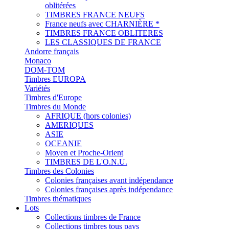
oblitérées
TIMBRES FRANCE NEUFS
France neufs avec CHARNIÈRE *
TIMBRES FRANCE OBLITERES
LES CLASSIQUES DE FRANCE
Andorre français
Monaco
DOM-TOM
Timbres EUROPA
Variétés
Timbres d'Europe
Timbres du Monde
AFRIQUE (hors colonies)
AMERIQUES
ASIE
OCEANIE
Moyen et Proche-Orient
TIMBRES DE L'O.N.U.
Timbres des Colonies
Colonies françaises avant indépendance
Colonies françaises après indépendance
Timbres thématiques
Lots
Collections timbres de France
Collections timbres tous pays