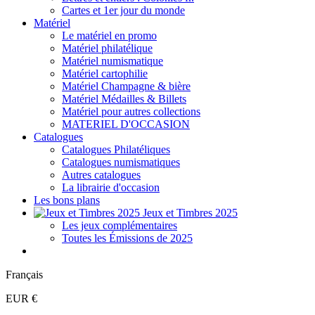
Cartes et 1er jour du monde
Matériel
Le matériel en promo
Matériel philatélique
Matériel numismatique
Matériel cartophilie
Matériel Champagne & bière
Matériel Médailles & Billets
Matériel pour autres collections
MATERIEL D'OCCASION
Catalogues
Catalogues Philatéliques
Catalogues numismatiques
Autres catalogues
La librairie d'occasion
Les bons plans
Jeux et Timbres 2025
Les jeux complémentaires
Toutes les Émissions de 2025
Français
EUR €