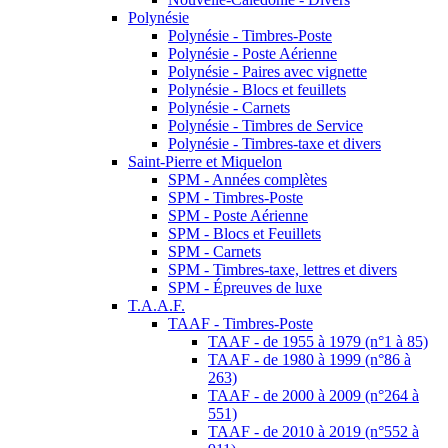
Polynésie
Polynésie - Timbres-Poste
Polynésie - Poste Aérienne
Polynésie - Paires avec vignette
Polynésie - Blocs et feuillets
Polynésie - Carnets
Polynésie - Timbres de Service
Polynésie - Timbres-taxe et divers
Saint-Pierre et Miquelon
SPM - Années complètes
SPM - Timbres-Poste
SPM - Poste Aérienne
SPM - Blocs et Feuillets
SPM - Carnets
SPM - Timbres-taxe, lettres et divers
SPM - Épreuves de luxe
T.A.A.F.
TAAF - Timbres-Poste
TAAF - de 1955 à 1979 (n°1 à 85)
TAAF - de 1980 à 1999 (n°86 à
263)
TAAF - de 2000 à 2009 (n°264 à
551)
TAAF - de 2010 à 2019 (n°552 à