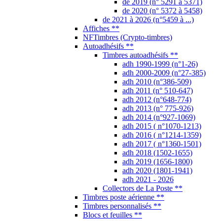
de 2019 (n° 5291 à 5371)
de 2020 (n° 5372 à 5458)
de 2021 à 2026 (n°5459 à ...)
Affiches **
NFTimbres (Crypto-timbres)
Autoadhésifs **
Timbres autoadhésifs **
adh 1990-1999 (n°1-26)
adh 2000-2009 (n°27-385)
adh 2010 (n°386-509)
adh 2011 (n° 510-647)
adh 2012 (n°648-774)
adh 2013 (n° 775-926)
adh 2014 (n°927-1069)
adh 2015 ( n°1070-1213)
adh 2016 ( n°1214-1359)
adh 2017 ( n°1360-1501)
adh 2018 (1502-1655)
adh 2019 (1656-1800)
adh 2020 (1801-1941)
adh 2021 - 2026
Collectors de La Poste **
Timbres poste aérienne **
Timbres personnalisés **
Blocs et feuilles **