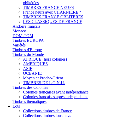
oblitérées
TIMBRES FRANCE NEUFS
France neufs avec CHARNIÈRE *
TIMBRES FRANCE OBLITERES
LES CLASSIQUES DE FRANCE
Andorre français
Monaco
DOM-TOM
Timbres EUROPA
Variétés
Timbres d'Europe
Timbres du Monde
AFRIQUE (hors colonies)
AMERIQUES
ASIE
OCEANIE
Moyen et Proche-Orient
TIMBRES DE L'O.N.U.
Timbres des Colonies
Colonies françaises avant indépendance
Colonies françaises après indépendance
Timbres thématiques
Lots
Collections timbres de France
Collections timbres tous pays