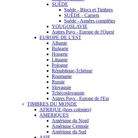
SUÈDE
Suède - Blocs et Timbres
SUÈDE - Carnets
Suède - Années complètes
YOUGOSLAVIE
Autres Pays - Europe de l'Ouest
EUROPE DE L'EST
Albanie
Bulgarie
Hongrie
Lituanie
Pologne
République-Tchèque
Roumanie
Russie
Slovaquie
Tchécoslovaquie
Autres Pays - Europe de l'Est
TIMBRES DU MONDE
AFRIQUE (hors colonies)
AMERIQUES
Amérique du Nord
Amérique Centrale
Amérique du Sud
ASIE