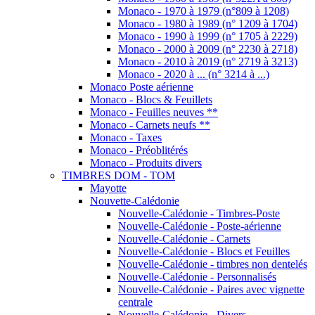
Monaco - 1970 à 1979 (n°809 à 1208)
Monaco - 1980 à 1989 (n° 1209 à 1704)
Monaco - 1990 à 1999 (n° 1705 à 2229)
Monaco - 2000 à 2009 (n° 2230 à 2718)
Monaco - 2010 à 2019 (n° 2719 à 3213)
Monaco - 2020 à ... (n° 3214 à ...)
Monaco Poste aérienne
Monaco - Blocs & Feuillets
Monaco - Feuilles neuves **
Monaco - Carnets neufs **
Monaco - Taxes
Monaco - Préoblitérés
Monaco - Produits divers
TIMBRES DOM - TOM
Mayotte
Nouvette-Calédonie
Nouvelle-Calédonie - Timbres-Poste
Nouvelle-Calédonie - Poste-aérienne
Nouvelle-Calédonie - Carnets
Nouvelle-Calédonie - Blocs et Feuilles
Nouvelle-Calédonie - timbres non dentelés
Nouvelle-Calédonie - Personnalisés
Nouvelle-Calédonie - Paires avec vignette
centrale
Nouvelle-Calédonie - Divers