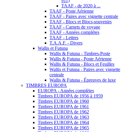
911)
TAAF - de 2020 à ...
TAAF - Poste Aérienne
TAAF - Paires avec vignette centrale
TAAF - Blocs et Blocs-souvenirs
TAAF - Carnets de voyage
TAAF - Années complètes
TAAF - Lettres
T.A.A.F. - Divers
Wallis et Futuna
Wallis & Futuna - Timbres-Poste
Wallis & Futuna - Poste Aérienne
Wallis & Futuna - Blocs et Feuilles
Wallis et Futuna - Paires avec vignette
centrale
Wallis & Futuna - Épreuves de luxe
TIMBRES EUROPA
EUROPA - Années complètes
Timbres EUROPA de 1956 à 1959
Timbres EUROPA de 1960
Timbres EUROPA de 1961
Timbres EUROPA de 1962
Timbres EUROPA de 1963
Timbres EUROPA de 1964
Timbres EUROPA de 1965