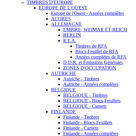
TIMBRES D'EUROPE
EUROPE DE L'OUEST
Europe de l'Ouest - Années complètes
AÇORES
ALLEMAGNE
EMPIRE, WEIMAR ET REICH
BERLIN
R.F.A.
Timbres de RFA
Blocs-Feuillet de RFA
Années complètes de RFA
D.D.R. et Émissions Générales
ZONES D'OCCUPATION
AUTRICHE
Autriche - Timbres
Autriche - Années complètes
BELGIQUE
BELGIQUE - Timbres
BELGIQUE - Blocs-Feuillets
BELGIQUE - Carnets
FINLANDE
Finlande - Timbres
Finlande - Blocs-Feuillets
Finlande - Carnets
Finlande - Années complètes