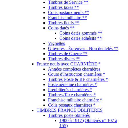
Timbres de Service **
Timbres-taxes **
Colis postaux neufs **
Franchise militaire **
Timbres fictifs **
Coins datés **
Coins datés gommés **
Coins datés adhésifs **
Vignettes
Gravures - Épreuves - Non dentelés **
Timbres de Guerre **
Timbres divers **
France neufs avec CHARNIÈRE *
Années complètes charnières
Cours d'Instruction charnières *
Timbres-Poste & BF charnières *
Poste aérienne charnières *
Préoblitérés charnières *
Timbres-Taxe charnières *
Franchise militaire charnière *
Colis postaux charnières *
TIMBRES FRANCE OBLITERES
Timbres-poste oblitérés
1900 à 1917 (Oblitérés n° 107 à
155)