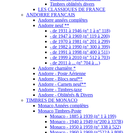
Timbres oblitérés divers
LES CLASSIQUES DE FRANCE
ANDORRE FRANCAIS
Andorre années complètes
Andorre neuf **
- de 1931 à 1946 (n° 1 à n° 118)
- de 1947 à 1969 (n° 119 à 200)
- de 1970 à 1981 (n° 201 à 299)
- de 1982 à 1990 (n° 300 à 399)
- de 1991 à 1998 (n° 400 à 511)
- de 1999 à 2010 (n° 512 à 703)
- de 2011 à ... (n° 704 à ...)
Andorre charnière *
Andorre - Poste Aérienne
Andorre - Blocs neuf**
Andorre - Carnets neuf**
Andorre - Timbres-taxe
Andorre - Oblitérés & Divers
TIMBRES DE MONACO
Monaco Années complètes
Monaco Timbres-Poste
Monaco - 1885 à 1939 (n° 1 à 199)
Monaco - 1940 à 1949 (n°200 à 337B)
Monaco - 1950 à 1959 (n° 338 à 522)
Monaco - 1960 à 1969 (n°522A à 808)