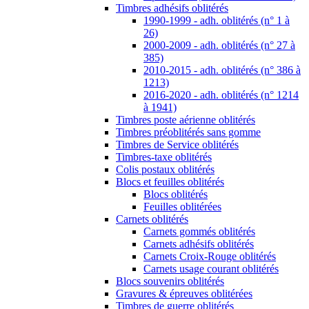
Timbres adhésifs oblitérés
1990-1999 - adh. oblitérés (n° 1 à
26)
2000-2009 - adh. oblitérés (n° 27 à
385)
2010-2015 - adh. oblitérés (n° 386 à
1213)
2016-2020 - adh. oblitérés (n° 1214
à 1941)
Timbres poste aérienne oblitérés
Timbres préoblitérés sans gomme
Timbres de Service oblitérés
Timbres-taxe oblitérés
Colis postaux oblitérés
Blocs et feuilles oblitérés
Blocs oblitérés
Feuilles oblitérées
Carnets oblitérés
Carnets gommés oblitérés
Carnets adhésifs oblitérés
Carnets Croix-Rouge oblitérés
Carnets usage courant oblitérés
Blocs souvenirs oblitérés
Gravures & épreuves oblitérées
Timbres de guerre oblitérés