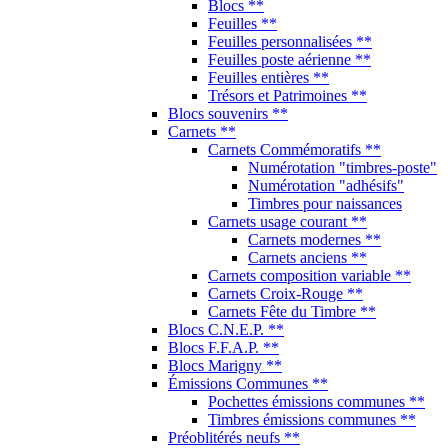
Blocs **
Feuilles **
Feuilles personnalisées **
Feuilles poste aérienne **
Feuilles entières **
Trésors et Patrimoines **
Blocs souvenirs **
Carnets **
Carnets Commémoratifs **
Numérotation "timbres-poste"
Numérotation "adhésifs"
Timbres pour naissances
Carnets usage courant **
Carnets modernes **
Carnets anciens **
Carnets composition variable **
Carnets Croix-Rouge **
Carnets Fête du Timbre **
Blocs C.N.E.P. **
Blocs F.F.A.P. **
Blocs Marigny **
Émissions Communes **
Pochettes émissions communes **
Timbres émissions communes **
Préoblitérés neufs **