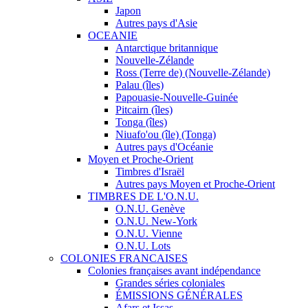
Japon
Autres pays d'Asie
OCEANIE
Antarctique britannique
Nouvelle-Zélande
Ross (Terre de) (Nouvelle-Zélande)
Palau (îles)
Papouasie-Nouvelle-Guinée
Pitcairn (îles)
Tonga (îles)
Niuafo'ou (île) (Tonga)
Autres pays d'Océanie
Moyen et Proche-Orient
Timbres d'Israël
Autres pays Moyen et Proche-Orient
TIMBRES DE L'O.N.U.
O.N.U. Genève
O.N.U. New-York
O.N.U. Vienne
O.N.U. Lots
COLONIES FRANCAISES
Colonies françaises avant indépendance
Grandes séries coloniales
ÉMISSIONS GÉNÉRALES
Afars et Issas