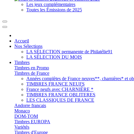
Les jeux complémentaires
Toutes les Émissions de 2025
Accueil
Nos Sélections
LA SÉLECTION permanente de Philatélie91
LA SÉLECTION DU MOIS
Timbres
Timbres en Promo
Timbres de France
Années complètes de France neuves**, charnières* et obl
TIMBRES FRANCE NEUFS
France neufs avec CHARNIÈRE *
TIMBRES FRANCE OBLITERES
LES CLASSIQUES DE FRANCE
Andorre français
Monaco
DOM-TOM
Timbres EUROPA
Variétés
Timbres d'Europe