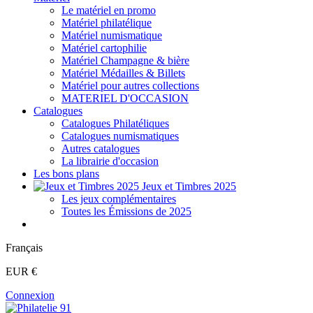
Le matériel en promo
Matériel philatélique
Matériel numismatique
Matériel cartophilie
Matériel Champagne & bière
Matériel Médailles & Billets
Matériel pour autres collections
MATERIEL D'OCCASION
Catalogues
Catalogues Philatéliques
Catalogues numismatiques
Autres catalogues
La librairie d'occasion
Les bons plans
Jeux et Timbres 2025
Les jeux complémentaires
Toutes les Émissions de 2025
Français
EUR €
Connexion