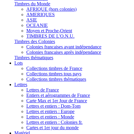
Timbres du Monde
AFRIQUE (hors colonies)
AMERIQUES
ASIE
OCEANIE
Moyen et Proche-Orient
TIMBRES DE L'O.N.U.
Timbres des Colonies
Colonies françaises avant indépendance
Colonies françaises après indépendance
Timbres thématiques
Lots
Collections timbres de France
Collections timbres tous pays
Collections timbres thématiques
Lettres
Lettres de France
Entiers et aérogrammes de France
Carte Max et 1er Jour de France
Lettres et entiers : Dom-Tom
Lettres et entiers : Europe
Lettres et entiers : Monde
Lettres et entiers : Colonies fr.
Cartes et 1er jour du monde
Matériel