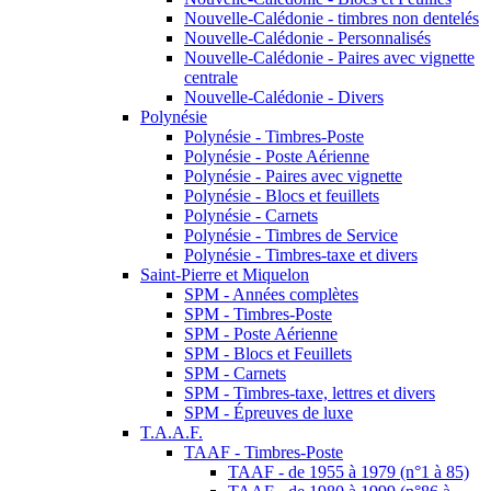
Nouvelle-Calédonie - timbres non dentelés
Nouvelle-Calédonie - Personnalisés
Nouvelle-Calédonie - Paires avec vignette
centrale
Nouvelle-Calédonie - Divers
Polynésie
Polynésie - Timbres-Poste
Polynésie - Poste Aérienne
Polynésie - Paires avec vignette
Polynésie - Blocs et feuillets
Polynésie - Carnets
Polynésie - Timbres de Service
Polynésie - Timbres-taxe et divers
Saint-Pierre et Miquelon
SPM - Années complètes
SPM - Timbres-Poste
SPM - Poste Aérienne
SPM - Blocs et Feuillets
SPM - Carnets
SPM - Timbres-taxe, lettres et divers
SPM - Épreuves de luxe
T.A.A.F.
TAAF - Timbres-Poste
TAAF - de 1955 à 1979 (n°1 à 85)