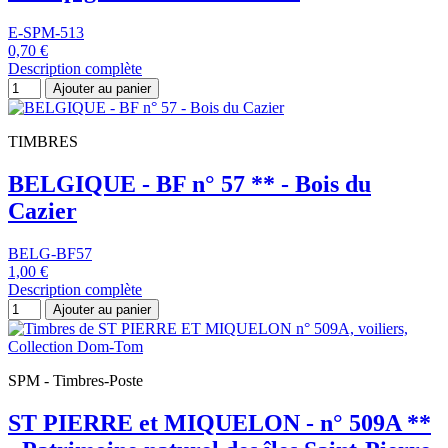
E-SPM-513
0,70 €
Description complète
Ajouter au panier
TIMBRES
BELGIQUE - BF n° 57 ** - Bois du
Cazier
BELG-BF57
1,00 €
Description complète
Ajouter au panier
SPM - Timbres-Poste
ST PIERRE et MIQUELON - n° 509A **