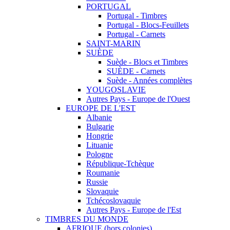
PORTUGAL
Portugal - Timbres
Portugal - Blocs-Feuillets
Portugal - Carnets
SAINT-MARIN
SUÈDE
Suède - Blocs et Timbres
SUÈDE - Carnets
Suède - Années complètes
YOUGOSLAVIE
Autres Pays - Europe de l'Ouest
EUROPE DE L'EST
Albanie
Bulgarie
Hongrie
Lituanie
Pologne
République-Tchèque
Roumanie
Russie
Slovaquie
Tchécoslovaquie
Autres Pays - Europe de l'Est
TIMBRES DU MONDE
AFRIQUE (hors colonies)