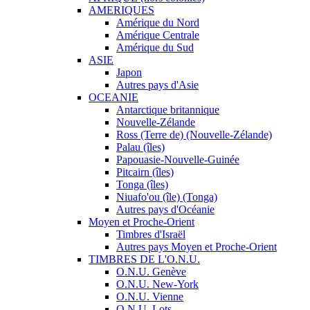
AMERIQUES
Amérique du Nord
Amérique Centrale
Amérique du Sud
ASIE
Japon
Autres pays d'Asie
OCEANIE
Antarctique britannique
Nouvelle-Zélande
Ross (Terre de) (Nouvelle-Zélande)
Palau (îles)
Papouasie-Nouvelle-Guinée
Pitcairn (îles)
Tonga (îles)
Niuafo'ou (île) (Tonga)
Autres pays d'Océanie
Moyen et Proche-Orient
Timbres d'Israël
Autres pays Moyen et Proche-Orient
TIMBRES DE L'O.N.U.
O.N.U. Genève
O.N.U. New-York
O.N.U. Vienne
O.N.U. Lots