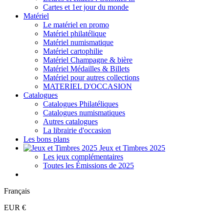
Cartes et 1er jour du monde
Matériel
Le matériel en promo
Matériel philatélique
Matériel numismatique
Matériel cartophilie
Matériel Champagne & bière
Matériel Médailles & Billets
Matériel pour autres collections
MATERIEL D'OCCASION
Catalogues
Catalogues Philatéliques
Catalogues numismatiques
Autres catalogues
La librairie d'occasion
Les bons plans
Jeux et Timbres 2025
Les jeux complémentaires
Toutes les Émissions de 2025
Français
EUR €