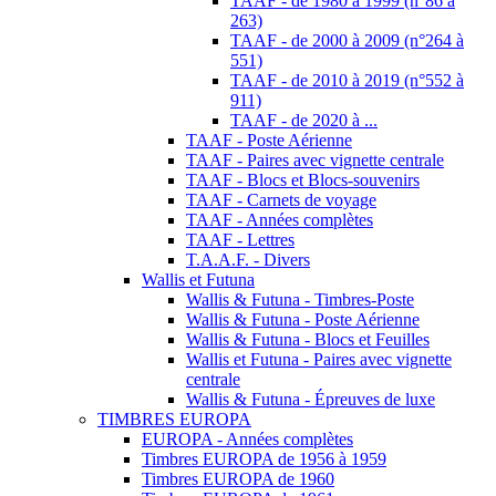
TAAF - de 1980 à 1999 (n°86 à
263)
TAAF - de 2000 à 2009 (n°264 à
551)
TAAF - de 2010 à 2019 (n°552 à
911)
TAAF - de 2020 à ...
TAAF - Poste Aérienne
TAAF - Paires avec vignette centrale
TAAF - Blocs et Blocs-souvenirs
TAAF - Carnets de voyage
TAAF - Années complètes
TAAF - Lettres
T.A.A.F. - Divers
Wallis et Futuna
Wallis & Futuna - Timbres-Poste
Wallis & Futuna - Poste Aérienne
Wallis & Futuna - Blocs et Feuilles
Wallis et Futuna - Paires avec vignette
centrale
Wallis & Futuna - Épreuves de luxe
TIMBRES EUROPA
EUROPA - Années complètes
Timbres EUROPA de 1956 à 1959
Timbres EUROPA de 1960