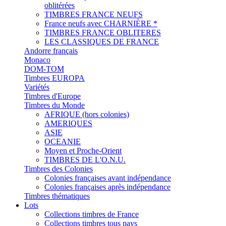
oblitérées
TIMBRES FRANCE NEUFS
France neufs avec CHARNIÈRE *
TIMBRES FRANCE OBLITERES
LES CLASSIQUES DE FRANCE
Andorre français
Monaco
DOM-TOM
Timbres EUROPA
Variétés
Timbres d'Europe
Timbres du Monde
AFRIQUE (hors colonies)
AMERIQUES
ASIE
OCEANIE
Moyen et Proche-Orient
TIMBRES DE L'O.N.U.
Timbres des Colonies
Colonies françaises avant indépendance
Colonies françaises après indépendance
Timbres thématiques
Lots
Collections timbres de France
Collections timbres tous pays