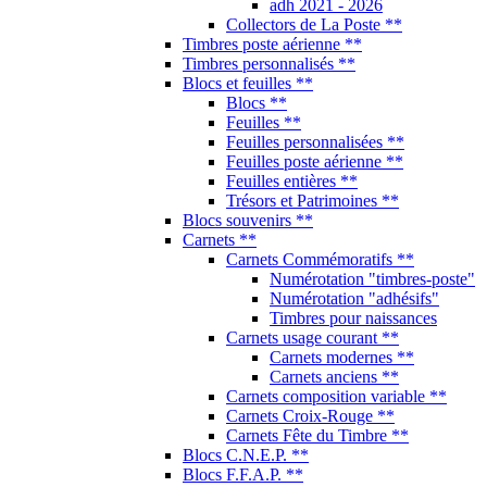
adh 2021 - 2026
Collectors de La Poste **
Timbres poste aérienne **
Timbres personnalisés **
Blocs et feuilles **
Blocs **
Feuilles **
Feuilles personnalisées **
Feuilles poste aérienne **
Feuilles entières **
Trésors et Patrimoines **
Blocs souvenirs **
Carnets **
Carnets Commémoratifs **
Numérotation "timbres-poste"
Numérotation "adhésifs"
Timbres pour naissances
Carnets usage courant **
Carnets modernes **
Carnets anciens **
Carnets composition variable **
Carnets Croix-Rouge **
Carnets Fête du Timbre **
Blocs C.N.E.P. **
Blocs F.F.A.P. **