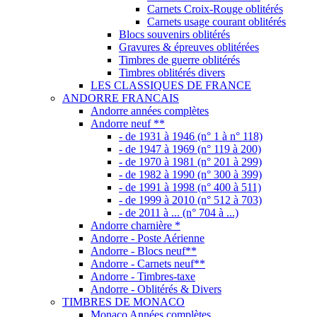
Carnets Croix-Rouge oblitérés
Carnets usage courant oblitérés
Blocs souvenirs oblitérés
Gravures & épreuves oblitérées
Timbres de guerre oblitérés
Timbres oblitérés divers
LES CLASSIQUES DE FRANCE
ANDORRE FRANCAIS
Andorre années complètes
Andorre neuf **
- de 1931 à 1946 (n° 1 à n° 118)
- de 1947 à 1969 (n° 119 à 200)
- de 1970 à 1981 (n° 201 à 299)
- de 1982 à 1990 (n° 300 à 399)
- de 1991 à 1998 (n° 400 à 511)
- de 1999 à 2010 (n° 512 à 703)
- de 2011 à ... (n° 704 à ...)
Andorre charnière *
Andorre - Poste Aérienne
Andorre - Blocs neuf**
Andorre - Carnets neuf**
Andorre - Timbres-taxe
Andorre - Oblitérés & Divers
TIMBRES DE MONACO
Monaco Années complètes