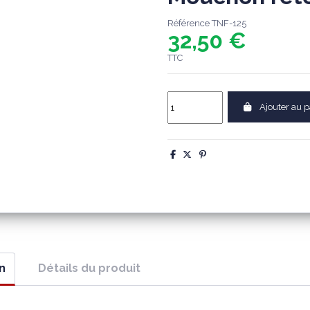
Référence
TNF-125
32,50 €
TTC
Ajouter au p
n
Détails du produit