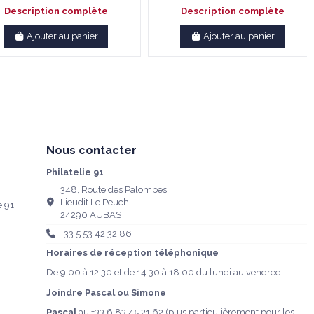
Description complète
Description complète
Ajouter au panier
Ajouter au panier
Nous contacter
Philatelie 91
348, Route des Palombes
Lieudit Le Peuch
e 91
24290 AUBAS
+33 5 53 42 32 86
Horaires de réception téléphonique
De 9:00 à 12:30 et de 14:30 à 18:00 du lundi au vendredi
Joindre Pascal ou Simone
Pascal
au
+33 6 83 45 21 62
(plus particulièrement pour les