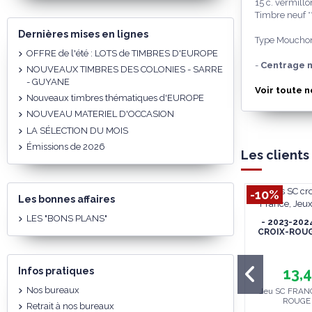
15 c. vermillo
Timbre neuf *
Dernières mises en lignes
Type Mouchon
OFFRE de l'été : LOTS de TIMBRES D'EUROPE
-
Centrage n
NOUVEAUX TIMBRES DES COLONIES - SARRE
- GUYANE
Voir toute 
Nouveaux timbres thématiques d'EUROPE
NOUVEAU MATERIEL D'OCCASION
LA SÉLECTION DU MOIS
Émissions de 2026
Les clients
-10%
Les bonnes affaires
LES "BONS PLANS"
- 2023-202
CROIX-ROUG
13,
Infos pratiques
Nos bureaux
Jeu SC FRANC
ROUGE (
Retrait à nos bureaux