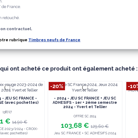
n.
* de France.
 retouché.
on contractuel.
notre rubrique
Timbres neufs de France
 qui ont acheté ce produit ont également acheté :
-20%
-10
4 - JEU SC FRANCE -
- 2024 - JEU SC FRANCE + JEU SC
E (avec pochettes)
ADHESIFS - 1er + 2ème semestre
2024 - Yvert et Tellier
138727
OFFRE SC 2024
41 €
14,90 €
103,68 €
129,60 €
E 2023/2024 - CROIX-
avec pochettes)
Jeu SC FRANCE + SC ADHÉSIFS 2024