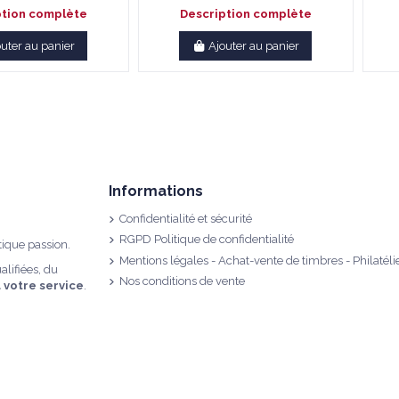
ption complète
Description complète
outer au panier
Ajouter au panier
Informations
Confidentialité et sécurité
RGPD Politique de confidentialité
tique passion.
Mentions légales - Achat-vente de timbres - Philatéli
alifiées, du
Nos conditions de vente
à votre service
.