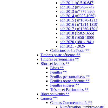
adh 2011 (n° 510-647)
adh 2012 (n°648-774)
adh 2013 (n° 775-926)
adh 2014 (n°927-1069)
adh 2015 ( n°1070-1213)
adh 2016 ( n°1214-1359)
adh 2017 ( n°1360-1501)
adh 2018 (1502-1655)
adh 2019 (1656-1800)
adh 2020 (1801-1941)
adh 2021 - 2026
Collectors de La Poste **
Timbres poste aérienne **
Timbres personnalisés **
Blocs et feuilles **
Blocs **
Feuilles **
Feuilles personnalisées **
Feuilles poste aérienne **
Feuilles entières **
Trésors et Patrimoines **
Blocs souvenirs **
Carnets **
Carnets Commémoratifs **
Numérotation "timbres-poste"