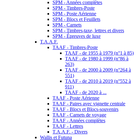
SPM - Années complètes
SPM - Timbres-Poste
SPM - Poste Aérienne
SPM - Blocs et Feuillets
SPM - Carnets
SPM - Timbres-taxe, lettres et divers
SPM - Épreuves de luxe
T.A.A.F.
TAAF - Timbres-Poste
TAAF - de 1955 à 1979 (n°1 à 85)
TAAF - de 1980 à 1999 (n°86 à
263)
TAAF - de 2000 à 2009 (n°264 à
551)
TAAF - de 2010 à 2019 (n°552 à
911)
TAAF - de 2020 à ...
TAAF - Poste Aérienne
TAAF - Paires avec vignette centrale
TAAF - Blocs et Blocs-souvenirs
TAAF - Carnets de voyage
TAAF - Années complètes
TAAF - Lettres
T.A.A.F. - Divers
Wallis et Futuna