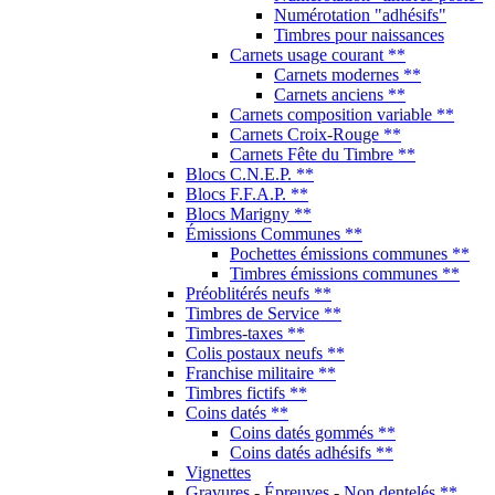
Numérotation "adhésifs"
Timbres pour naissances
Carnets usage courant **
Carnets modernes **
Carnets anciens **
Carnets composition variable **
Carnets Croix-Rouge **
Carnets Fête du Timbre **
Blocs C.N.E.P. **
Blocs F.F.A.P. **
Blocs Marigny **
Émissions Communes **
Pochettes émissions communes **
Timbres émissions communes **
Préoblitérés neufs **
Timbres de Service **
Timbres-taxes **
Colis postaux neufs **
Franchise militaire **
Timbres fictifs **
Coins datés **
Coins datés gommés **
Coins datés adhésifs **
Vignettes
Gravures - Épreuves - Non dentelés **