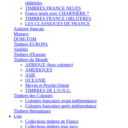
oblitérées
TIMBRES FRANCE NEUFS
France neufs avec CHARNIÈRE *
TIMBRES FRANCE OBLITERES
LES CLASSIQUES DE FRANCE
Andorre français
Monaco
DOM-TOM
Timbres EUROPA
Variétés
Timbres d'Europe
Timbres du Monde
AFRIQUE (hors colonies)
AMERIQUES
ASIE
OCEANIE
Moyen et Proche-Orient
TIMBRES DE L'O.N.U.
Timbres des Colonies
Colonies françaises avant indépendance
Colonies françaises après indépendance
Timbres thématiques
Lots
Collections timbres de France
Collections timbres tous pays