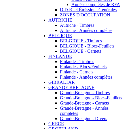
Années complètes de RFA
D.D.R. et Émissions Générales
ZONES D'OCCUPATION
AUTRICHE
Autriche - Timbres
Autriche - Années complètes
BELGIQUE
BELGIQUE - Timbres
BELGIQUE - Blocs-Feuillets
BELGIQUE - Carnets
FINLANDE
Finlande - Timbres
Finlande - Blocs-Feuillets
Finlande - Carnets
Finlande - Années complètes
GIBRALTAR
GRANDE BRETAGNE
Grande-Bretagne - Timbres
Grande-Bretagne - Blocs-Feuillets
Grande-Bretagne - Carnets
Grande-Bretagne - Années
complètes
Grande-Bretagne - Divers
GRECE
GROENLAND