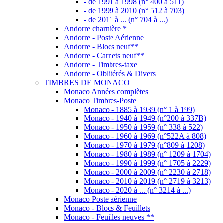
- de 1991 à 1998 (n° 400 à 511)
- de 1999 à 2010 (n° 512 à 703)
- de 2011 à ... (n° 704 à ...)
Andorre charnière *
Andorre - Poste Aérienne
Andorre - Blocs neuf**
Andorre - Carnets neuf**
Andorre - Timbres-taxe
Andorre - Oblitérés & Divers
TIMBRES DE MONACO
Monaco Années complètes
Monaco Timbres-Poste
Monaco - 1885 à 1939 (n° 1 à 199)
Monaco - 1940 à 1949 (n°200 à 337B)
Monaco - 1950 à 1959 (n° 338 à 522)
Monaco - 1960 à 1969 (n°522A à 808)
Monaco - 1970 à 1979 (n°809 à 1208)
Monaco - 1980 à 1989 (n° 1209 à 1704)
Monaco - 1990 à 1999 (n° 1705 à 2229)
Monaco - 2000 à 2009 (n° 2230 à 2718)
Monaco - 2010 à 2019 (n° 2719 à 3213)
Monaco - 2020 à ... (n° 3214 à ...)
Monaco Poste aérienne
Monaco - Blocs & Feuillets
Monaco - Feuilles neuves **