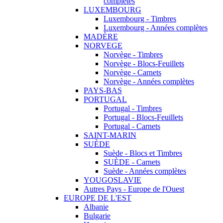
complètes
LUXEMBOURG
Luxembourg - Timbres
Luxembourg - Années complètes
MADÈRE
NORVEGE
Norvège - Timbres
Norvège - Blocs-Feuillets
Norvège - Carnets
Norvège - Années complètes
PAYS-BAS
PORTUGAL
Portugal - Timbres
Portugal - Blocs-Feuillets
Portugal - Carnets
SAINT-MARIN
SUÈDE
Suède - Blocs et Timbres
SUÈDE - Carnets
Suède - Années complètes
YOUGOSLAVIE
Autres Pays - Europe de l'Ouest
EUROPE DE L'EST
Albanie
Bulgarie