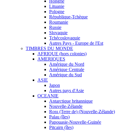
Hongrie
Lituanie
Pologne
République-Tchèque
Roumanie
Russie
Slovaquie
Tchécoslovaquie
Autres Pays - Europe de l'Est
TIMBRES DU MONDE
AFRIQUE (hors colonies)
AMERIQUES
Amérique du Nord
Amérique Centrale
Amérique du Sud
ASIE
Japon
Autres pays d'Asie
OCEANIE
Antarctique britannique
Nouvelle-Zélande
Ross (Terre de) (Nouvelle-Zélande)
Palau (îles)
Papouasie-Nouvelle-Guinée
Pitcairn (îles)