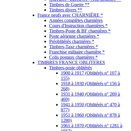
Timbres de Guerre **
Timbres divers **
France neufs avec CHARNIÈRE *
Années complètes charnières
Cours d'Instruction charnières *
Timbres-Poste & BF charnières *
Poste aérienne charnières *
Préoblitérés charnières *
Timbres-Taxe charnières *
Franchise militaire charnière *
Colis postaux charnières *
TIMBRES FRANCE OBLITERES
Timbres-poste oblitérés
1900 à 1917 (Oblitérés n° 107 à
155)
1918 à 1930 (Oblitérés n° 156 à
268)
1931 à 1940 (Oblitérés n° 269 à
469)
1941 à 1950 (Oblitérés n° 470 à
877)
1951 à 1960 (Oblitérés n° 878 à
1280)
1961 à 1970 (Oblitérés n° 1281 à
1662)