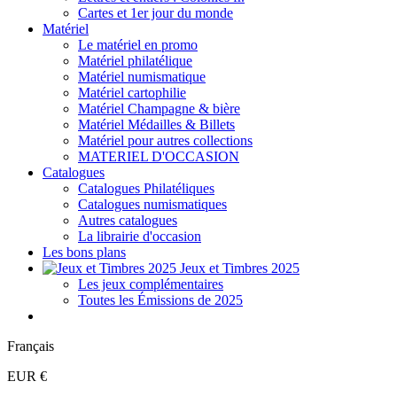
Cartes et 1er jour du monde
Matériel
Le matériel en promo
Matériel philatélique
Matériel numismatique
Matériel cartophilie
Matériel Champagne & bière
Matériel Médailles & Billets
Matériel pour autres collections
MATERIEL D'OCCASION
Catalogues
Catalogues Philatéliques
Catalogues numismatiques
Autres catalogues
La librairie d'occasion
Les bons plans
Jeux et Timbres 2025
Les jeux complémentaires
Toutes les Émissions de 2025
Français
EUR €