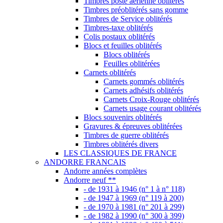
Timbres poste aérienne oblitérés
Timbres préoblitérés sans gomme
Timbres de Service oblitérés
Timbres-taxe oblitérés
Colis postaux oblitérés
Blocs et feuilles oblitérés
Blocs oblitérés
Feuilles oblitérées
Carnets oblitérés
Carnets gommés oblitérés
Carnets adhésifs oblitérés
Carnets Croix-Rouge oblitérés
Carnets usage courant oblitérés
Blocs souvenirs oblitérés
Gravures & épreuves oblitérées
Timbres de guerre oblitérés
Timbres oblitérés divers
LES CLASSIQUES DE FRANCE
ANDORRE FRANCAIS
Andorre années complètes
Andorre neuf **
- de 1931 à 1946 (n° 1 à n° 118)
- de 1947 à 1969 (n° 119 à 200)
- de 1970 à 1981 (n° 201 à 299)
- de 1982 à 1990 (n° 300 à 399)