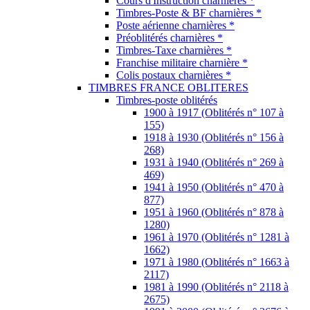
Cours d'Instruction charnières *
Timbres-Poste & BF charnières *
Poste aérienne charnières *
Préoblitérés charnières *
Timbres-Taxe charnières *
Franchise militaire charnière *
Colis postaux charnières *
TIMBRES FRANCE OBLITERES
Timbres-poste oblitérés
1900 à 1917 (Oblitérés n° 107 à
155)
1918 à 1930 (Oblitérés n° 156 à
268)
1931 à 1940 (Oblitérés n° 269 à
469)
1941 à 1950 (Oblitérés n° 470 à
877)
1951 à 1960 (Oblitérés n° 878 à
1280)
1961 à 1970 (Oblitérés n° 1281 à
1662)
1971 à 1980 (Oblitérés n° 1663 à
2117)
1981 à 1990 (Oblitérés n° 2118 à
2675)