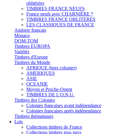
oblitérées
TIMBRES FRANCE NEUFS
France neufs avec CHARNIÈRE *
TIMBRES FRANCE OBLITERES
LES CLASSIQUES DE FRANCE
Andorre français
Monaco
DOM-TOM
Timbres EUROPA
Variétés
Timbres d'Europe
Timbres du Monde
AFRIQUE (hors colonies)
AMERIQUES
ASIE
OCEANIE
Moyen et Proche-Orient
TIMBRES DE L'O.N.U.
Timbres des Colonies
Colonies françaises avant indépendance
Colonies françaises après indépendance
Timbres thématiques
Lots
Collections timbres de France
Collections timbres tous pays