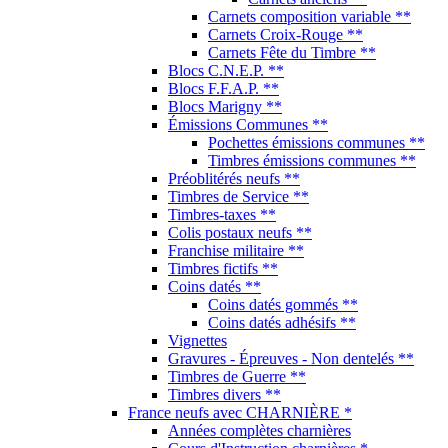
Carnets composition variable **
Carnets Croix-Rouge **
Carnets Fête du Timbre **
Blocs C.N.E.P. **
Blocs F.F.A.P. **
Blocs Marigny **
Émissions Communes **
Pochettes émissions communes **
Timbres émissions communes **
Préoblitérés neufs **
Timbres de Service **
Timbres-taxes **
Colis postaux neufs **
Franchise militaire **
Timbres fictifs **
Coins datés **
Coins datés gommés **
Coins datés adhésifs **
Vignettes
Gravures - Épreuves - Non dentelés **
Timbres de Guerre **
Timbres divers **
France neufs avec CHARNIÈRE *
Années complètes charnières