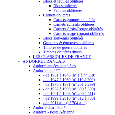
Blocs et feuilles oblitérés
Blocs oblitérés
Feuilles oblitérées
Carnets oblitérés
Carnets gommés oblitérés
Carnets adhésifs oblitérés
Carnets Croix-Rouge oblitérés
Carnets usage courant oblitérés
Blocs souvenirs oblitérés
Gravures & épreuves oblitérées
Timbres de guerre oblitérés
Timbres oblitérés divers
LES CLASSIQUES DE FRANCE
ANDORRE FRANCAIS
Andorre années complètes
Andorre neuf **
- de 1931 à 1946 (n° 1 à n° 118)
- de 1947 à 1969 (n° 119 à 200)
- de 1970 à 1981 (n° 201 à 299)
- de 1982 à 1990 (n° 300 à 399)
- de 1991 à 1998 (n° 400 à 511)
- de 1999 à 2010 (n° 512 à 703)
- de 2011 à ... (n° 704 à ...)
Andorre charnière *
Andorre - Poste Aérienne