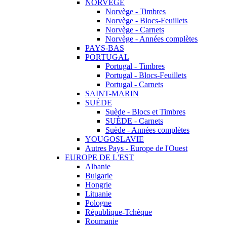
NORVEGE
Norvège - Timbres
Norvège - Blocs-Feuillets
Norvège - Carnets
Norvège - Années complètes
PAYS-BAS
PORTUGAL
Portugal - Timbres
Portugal - Blocs-Feuillets
Portugal - Carnets
SAINT-MARIN
SUÈDE
Suède - Blocs et Timbres
SUÈDE - Carnets
Suède - Années complètes
YOUGOSLAVIE
Autres Pays - Europe de l'Ouest
EUROPE DE L'EST
Albanie
Bulgarie
Hongrie
Lituanie
Pologne
République-Tchèque
Roumanie