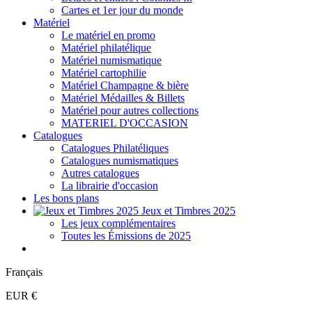
Cartes et 1er jour du monde
Matériel
Le matériel en promo
Matériel philatélique
Matériel numismatique
Matériel cartophilie
Matériel Champagne & bière
Matériel Médailles & Billets
Matériel pour autres collections
MATERIEL D'OCCASION
Catalogues
Catalogues Philatéliques
Catalogues numismatiques
Autres catalogues
La librairie d'occasion
Les bons plans
Jeux et Timbres 2025
Les jeux complémentaires
Toutes les Émissions de 2025
Français
EUR €