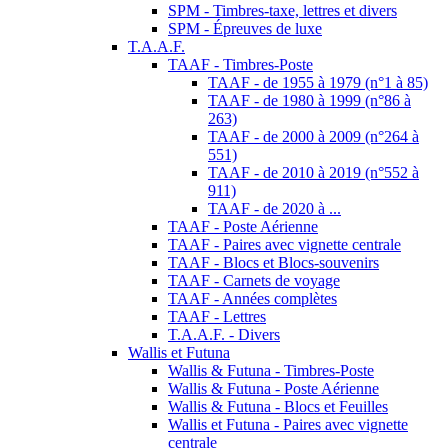
SPM - Timbres-taxe, lettres et divers
SPM - Épreuves de luxe
T.A.A.F.
TAAF - Timbres-Poste
TAAF - de 1955 à 1979 (n°1 à 85)
TAAF - de 1980 à 1999 (n°86 à
263)
TAAF - de 2000 à 2009 (n°264 à
551)
TAAF - de 2010 à 2019 (n°552 à
911)
TAAF - de 2020 à ...
TAAF - Poste Aérienne
TAAF - Paires avec vignette centrale
TAAF - Blocs et Blocs-souvenirs
TAAF - Carnets de voyage
TAAF - Années complètes
TAAF - Lettres
T.A.A.F. - Divers
Wallis et Futuna
Wallis & Futuna - Timbres-Poste
Wallis & Futuna - Poste Aérienne
Wallis & Futuna - Blocs et Feuilles
Wallis et Futuna - Paires avec vignette
centrale