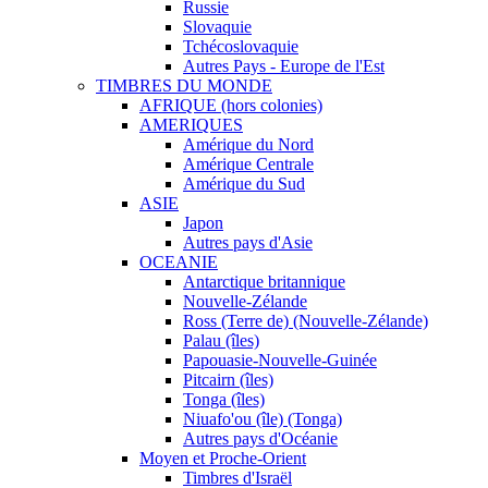
Russie
Slovaquie
Tchécoslovaquie
Autres Pays - Europe de l'Est
TIMBRES DU MONDE
AFRIQUE (hors colonies)
AMERIQUES
Amérique du Nord
Amérique Centrale
Amérique du Sud
ASIE
Japon
Autres pays d'Asie
OCEANIE
Antarctique britannique
Nouvelle-Zélande
Ross (Terre de) (Nouvelle-Zélande)
Palau (îles)
Papouasie-Nouvelle-Guinée
Pitcairn (îles)
Tonga (îles)
Niuafo'ou (île) (Tonga)
Autres pays d'Océanie
Moyen et Proche-Orient
Timbres d'Israël