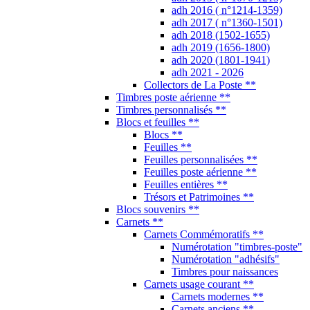
adh 2016 ( n°1214-1359)
adh 2017 ( n°1360-1501)
adh 2018 (1502-1655)
adh 2019 (1656-1800)
adh 2020 (1801-1941)
adh 2021 - 2026
Collectors de La Poste **
Timbres poste aérienne **
Timbres personnalisés **
Blocs et feuilles **
Blocs **
Feuilles **
Feuilles personnalisées **
Feuilles poste aérienne **
Feuilles entières **
Trésors et Patrimoines **
Blocs souvenirs **
Carnets **
Carnets Commémoratifs **
Numérotation "timbres-poste"
Numérotation "adhésifs"
Timbres pour naissances
Carnets usage courant **
Carnets modernes **
Carnets anciens **