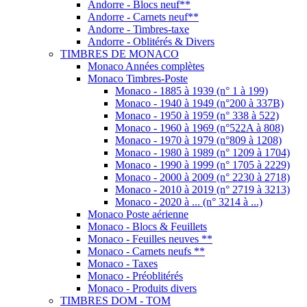
Andorre - Blocs neuf**
Andorre - Carnets neuf**
Andorre - Timbres-taxe
Andorre - Oblitérés & Divers
TIMBRES DE MONACO
Monaco Années complètes
Monaco Timbres-Poste
Monaco - 1885 à 1939 (n° 1 à 199)
Monaco - 1940 à 1949 (n°200 à 337B)
Monaco - 1950 à 1959 (n° 338 à 522)
Monaco - 1960 à 1969 (n°522A à 808)
Monaco - 1970 à 1979 (n°809 à 1208)
Monaco - 1980 à 1989 (n° 1209 à 1704)
Monaco - 1990 à 1999 (n° 1705 à 2229)
Monaco - 2000 à 2009 (n° 2230 à 2718)
Monaco - 2010 à 2019 (n° 2719 à 3213)
Monaco - 2020 à ... (n° 3214 à ...)
Monaco Poste aérienne
Monaco - Blocs & Feuillets
Monaco - Feuilles neuves **
Monaco - Carnets neufs **
Monaco - Taxes
Monaco - Préoblitérés
Monaco - Produits divers
TIMBRES DOM - TOM