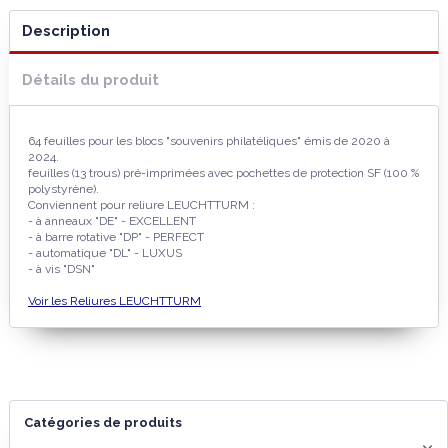
Description
Détails du produit
64 feuilles pour les blocs "souvenirs philatéliques" émis de 2020 à
2024.
feuilles (13 trous) pré-imprimées avec pochettes de protection SF (100 %
polystyrène).
Conviennent pour reliure LEUCHTTURM :
- à anneaux "DE" - EXCELLENT
- à barre rotative "DP" - PERFECT
- automatique "DL" - LUXUS
- à vis "DSN"
Voir les Reliures LEUCHTTURM
Catégories de produits